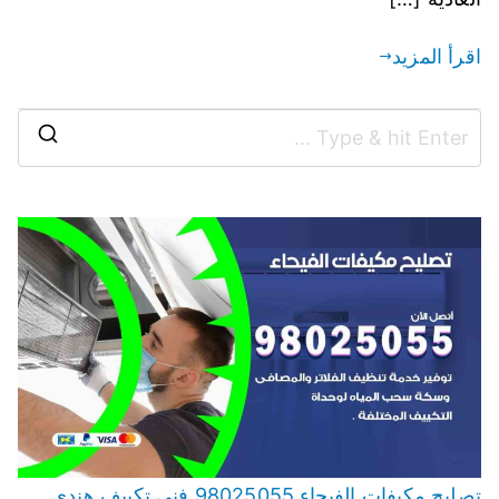
اقرأ المزيد
تصليح مكيفات الفيحاء 98025055 فني تكييف هندي