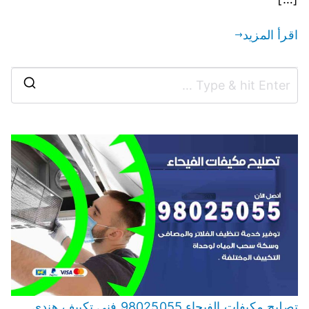
اقرأ المزيد
تصليح مكيفات الفيحاء 98025055 فني تكييف هندي