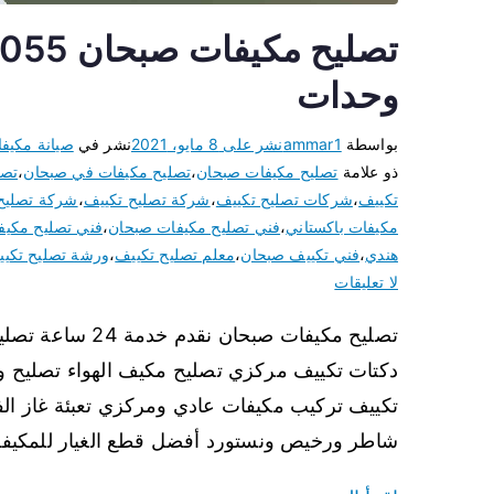
وحدات
بواسطة
ammar1
نشر على
8 مايو، 2021
نشر في
صيانة مكيف
ذو علامة
تصليح مكيفات صبحان
،
تصليح مكيفات في صبحان
،
تصل
تكييف
،
شركات تصليح تكييف
،
شركة تصليح تكييف
،
شركة تصليح
مكيفات باكستاني
،
فني تصليح مكيفات صبحان
،
فني تصليح مكي
هندي
،
فني تكييف صبحان
،
معلم تصليح تكييف
،
ورشة تصليح تكي
لا تعليقات
تصليح مكيفات صبح
دكتات تكييف مركزي تصليح مكيف الهواء تصليح 
تكييف تركيب مكيفات عادي ومركزي تعبئة غاز ال
شاطر ورخيص ونستورد أفضل قطع الغيار للمكيفات