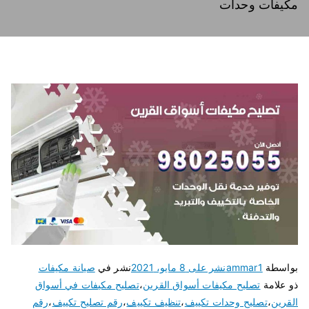
مكيفات وحدات
بواسطة
ammar1
نشر على
8 مايو، 2021
نشر في
صيانة مكيفات
ذو علامة
تصليح مكيفات أسواق القرين
،
تصليح مكيفات في أسواق
القرين
،
تصليح وحدات تكييف
،
تنظيف تكييف
،
رقم تصليح تكييف
،
رقم